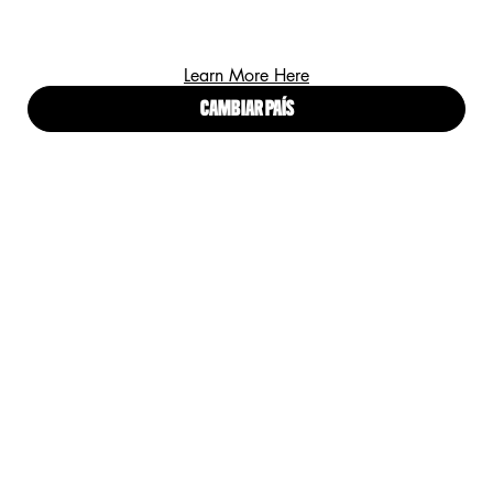
Learn More Here
WONDER STICK BLUSH
PRIDE WONDER STICK
CAMBIAR PAÍS
BLUSH
Barra Rubor Wonder Stick
Rubor Stick Edición Limitada Pride
0
0
0
0
Color:
Color:
DESCUBRIR
DESCUBRIR