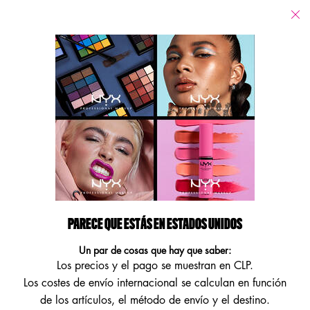
Tiendas
Estoy buscando...
Busca
Main content
Volver
Rubor
Rubor
Refinar búsqueda
Sort:
Filters menu
10 products
PARECE QUE ESTÁS EN ESTADOS UNIDOS
Un par de cosas que hay que saber:
Los precios y el pago se muestran en CLP.
Los costes de envío internacional se calculan en función
de los artículos, el método de envío y el destino.