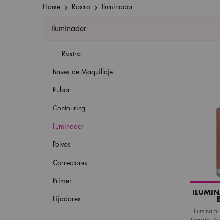
Home
Rostro
Iluminador
Iluminador
Refinements menu
Iluminador
Rostro
Bases de Maquillaje
Rubor
Contouring
Iluminador
Polvos
Correctores
Primer
ILUMIN
Fijadores
Ilumina tu
Beamin. Su 