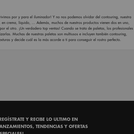
vimos por y para el iluminador! Y no nos podemos olvidar del contouring, nuestra
o, en crema, líquido, ... Además, muchos de nuestros productos vienen dos en uno,
or el otro. ¡Un verdadero top ventas! Cuando se trata de paletas, los profesionales
izarlas. Muchas de nuestras paletas son multiusos e incluyen también contouring,
exturas y decide cuál es la más acorde a ti para conseguir el rostro perfecto.
REGÍSTRATE Y RECIBE LO ULTIMO EN
ANZAMIENTOS, TENDENCIAS Y OFERTAS
SPECIALES!