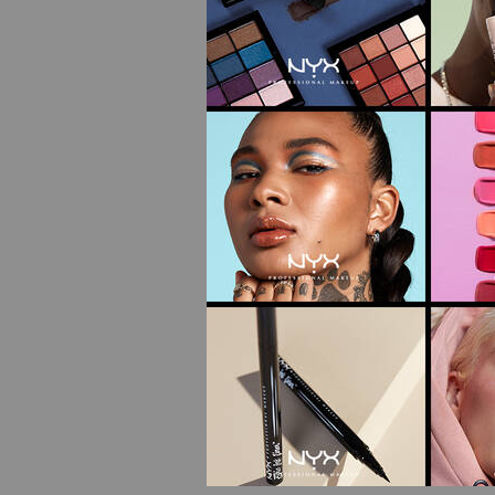
ILUMI
I
Select a colour