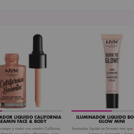
ADOR LÍQUIDO CALIFORNIA
ILUMINADOR LÍQUIDO BO
BEAMIN FACE & BODY
GLOW MINI
 cuerpo y rostro con nuestro California
Iluminador líquido en formato mini que 
fórmula con perlas reflectantes, permite
luminoso, iluminado y livian