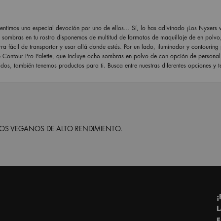
ntimos una especial devoción por uno de ellos… Sí, lo has adivinado ¡Los Nyxers vi
y sombras en tu rostro disponemos de multitud de formatos de maquillaje de en polv
ácil de transportar y usar allá donde estés. Por un lado, iluminador y contouring p
 & Contour Pro Palette, que incluye ocho sombras en polvo de con opción de personal
uidos, también tenemos productos para ti. Busca entre nuestras diferentes opciones y t
S VEGANOS DE ALTO RENDIMIENTO.
¡
L
E