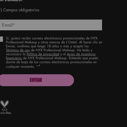
*)
Campos obligatorios
Email
*
Sí, quiero recibir correos electrónicos promocionales de NYX
Professional Makeup y otras marcas de L'Oréal. Al hacer clic en
Enviar, confirmo que tengo 18 años o más y acepto los
Términos de uso
de NYX Professional Makeup. He leído y
reconozco la
Política de privacidad
y el
Aviso de incentivos
financieros
de NYX Professional Makeup. Entiendo que puedo
darme de baja de los correos electrónicos promocionales en
*
cualquier momento. *
ENVIAR
roud artistry for all
ith love
from Los Angeles