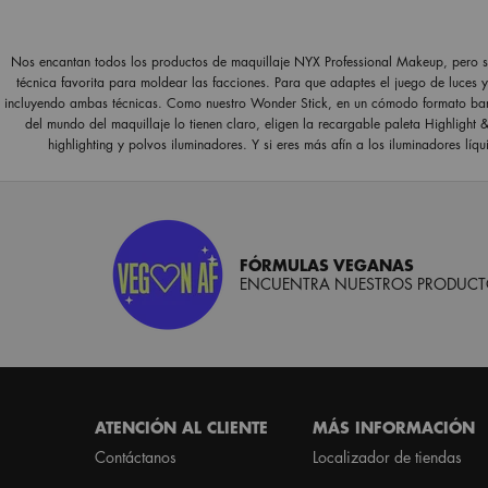
Nos encantan todos los productos de maquillaje NYX Professional Makeup, pero se
técnica favorita para moldear las facciones. Para que adaptes el juego de luces 
incluyendo ambas técnicas. Como nuestro Wonder Stick, en un cómodo formato barra f
del mundo del maquillaje lo tienen claro, eligen la recargable paleta Highlight
highlighting y polvos iluminadores. Y si eres más afín a los iluminadores líq
FÓRMULAS VEGANAS
ENCUENTRA NUESTROS PRODUCTO
Footer navigation
ATENCIÓN AL CLIENTE
MÁS INFORMACIÓN
Contáctanos
Localizador de tiendas