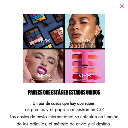
Tiendas
Estoy buscando...
Busca
Main content
Volver Home
RUBOR LÍQUIDO FAT CHEEKS
BLUSH
Consigue unas mejillas jugosas e hidratadas con un rubor líquido
que te da 12 HORAS de color vibrante y un acabado natural y
radiante.
PARECE QUE ESTÁS EN ESTADOS UNIDOS
¡Consigue un brillo radiante con nuestro Rubor Líquido Fat Cheeks
Un par de cosas que hay que saber:
Blush, nuestro primer rubor líquid ...
Seguir leyendo
Los precios y el pago se muestran en CLP.
Los costes de envío internacional se calculan en función
NEW
de los artículos, el método de envío y el destino.