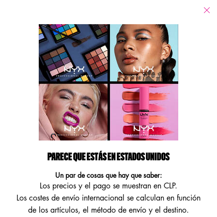
Tiendas
Estoy buscando...
Busca
Main content
Volver Gloss
GLOSS LIP LINGERIE GLITTER
Consigue unos labios naturales con un brillo sensacional con Lip
Lingerie Gloss, Shimmer y Glitter. ...
Seguir leyendo
PARECE QUE ESTÁS EN ESTADOS UNIDOS
Un par de cosas que hay que saber:
Los precios y el pago se muestran en CLP.
Los costes de envío internacional se calculan en función
de los artículos, el método de envío y el destino.