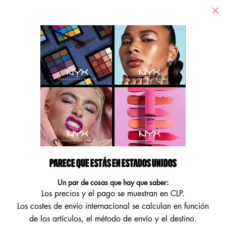
Tiendas
Estoy buscando...
Busca
Main content
NO SE HAN ENCONTRADO RESULTADOS
FÓRMULAS VEGANAS
PARECE QUE ESTÁS EN ESTADOS UNIDOS
ENCUENTRA NUESTROS PRODUCTOS VEGANOS DE ALTO
RENDIMIENTO.
Un par de cosas que hay que saber:
Los precios y el pago se muestran en CLP.
Footer navigation
Los costes de envío internacional se calculan en función
ATENCIÓN AL CLIENTE
MÁS INFORMACIÓN
de los artículos, el método de envío y el destino.