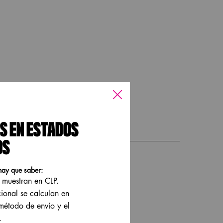
INGREDIENTES
S EN ESTADOS
OS
hay que saber:
e muestran en CLP.
cional se calculan en
 método de envío y el
.