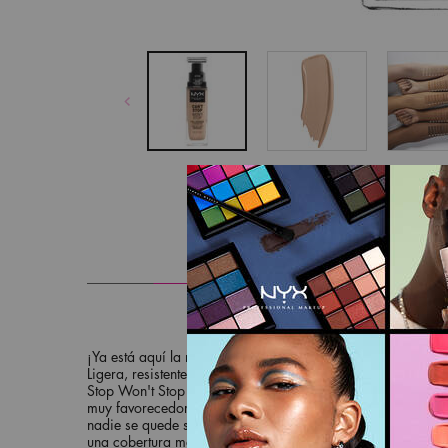
PDP pesta&ntilde;as
DESCRIPCIÓN
¡Ya está aquí la nueva base de maquillaje Can't Stop Won't
Ligera, resistente al agua y de larga duración, esta base d
Stop Won't Stop aguanta impecable en tu rostro durante todo
muy favorecedora y no deja marca, además está disponible
nadie se quede sin la suya. Gracias a su textura cremosa, s
una cobertura mate y un color que se mantiene sin moverse 