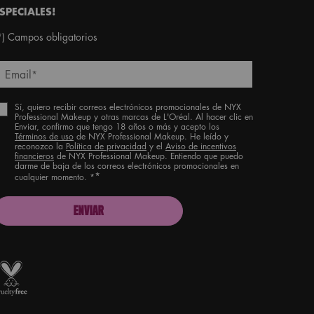
SPECIALES!
*)
Campos obligatorios
Email
*
Sí, quiero recibir correos electrónicos promocionales de NYX
Professional Makeup y otras marcas de L'Oréal. Al hacer clic en
Enviar, confirmo que tengo 18 años o más y acepto los
Términos de uso
de NYX Professional Makeup. He leído y
reconozco la
Política de privacidad
y el
Aviso de incentivos
financieros
de NYX Professional Makeup. Entiendo que puedo
darme de baja de los correos electrónicos promocionales en
*
cualquier momento. *
ENVIAR
roud artistry for all
ith love
from Los Angeles