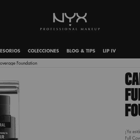
ESORIOS
COLECCIONES
BLOG & TIPS
LIP IV
Coverage Foundation
CA
FU
FO
¡Ya est
Full Cov