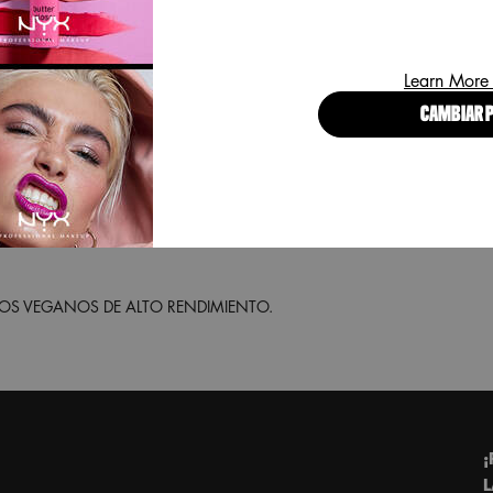
ro durante todo el día. Pero la
adecuada para todas las pieles;
e ya con la base de maquillaje
 una cobertura a prueba de
Learn More
de maquillaje de Can’t Stop
CAMBIAR P
S VEGANOS DE ALTO RENDIMIENTO.
¡
L