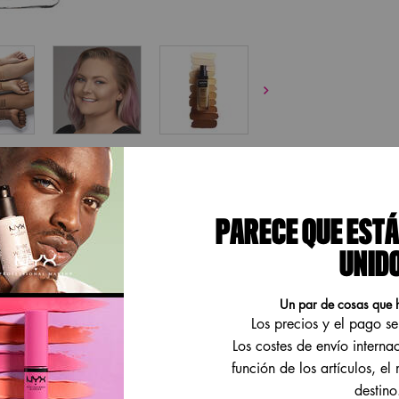
MODO DE USO
BENEFICIOS
PARECE QUE ESTÁ
UNID
Un par de cosas que 
 Stop Full Coverage Foundation!
Los precios y el pago s
e maquillaje de la gama Can't
Los costes de envío interna
 el día. Su fórmula líquida es
 en 45 tonos diferentes para que
función de los artículos, el
e aplica fácilmente, ofreciendo
destino
hasta 24 horas en tu rostro.